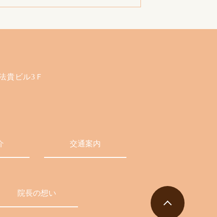
 法貴ビル3Ｆ
介
交通案内
院長の想い