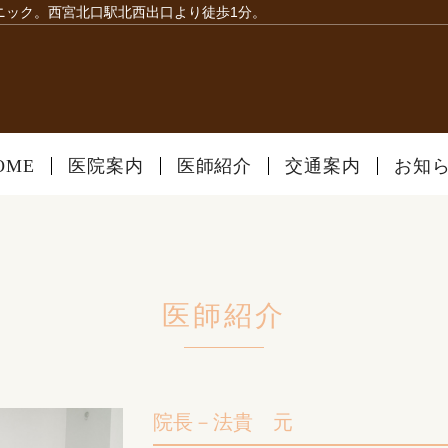
ニック。西宮北口駅北西出口より徒歩1分。
OME
医院案内
医師紹介
交通案内
お知
医師紹介
院長－法貴 元