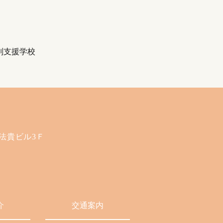
別支援学校
 法貴ビル3Ｆ
介
交通案内