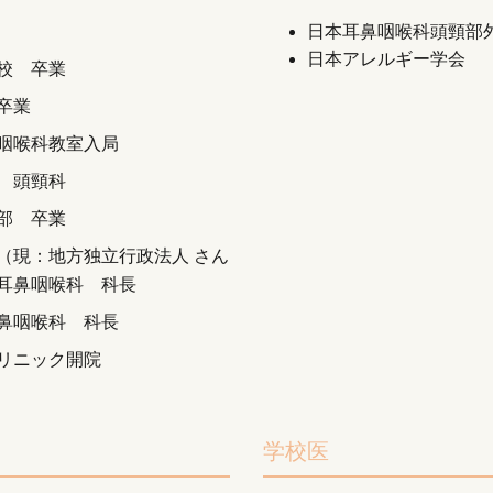
日本耳鼻咽喉科頭頸部
日本アレルギー学会
校 卒業
卒業
咽喉科教室入局
 頭頸科
部 卒業
（現：地方独立行政法人 さん
耳鼻咽喉科 科長
鼻咽喉科 科長
リニック開院
学校医