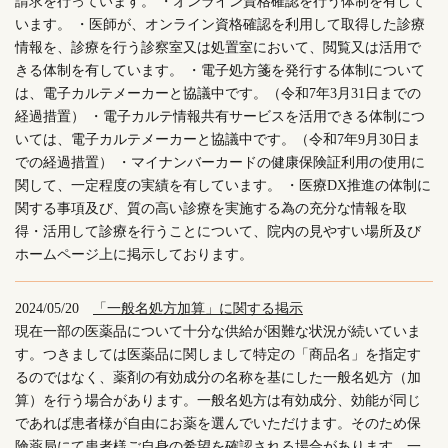
請求を行っています。 ・オンライン資格確認を行う体制を有して
います。 ・医師が、オンライン資格確認を利用して取得した診療
情報を、診療を行う診察室又は処置室において、閲覧又は活用で
きる体制を有しています。 ・電子処方箋を発行する体制について
は、電子カルテメーカーと協議中です。（令和7年3月31日までの
経過措置） ・電子カルテ情報共有サービスを活用できる体制につ
いては、電子カルテメーカーと協議中です。（令和7年9月30日ま
での経過措置） ・マイナンバーカードの健康保険証利用の使用に
関して、一定程度の実績を有しています。 ・医療DX推進の体制に
関する事項及び、質の高い診療を実施する為の充分な情報を取
得・活用して診療を行うことについて、院内の見やすい場所及び
ホームページ上に掲示しております。
2024/05/20
「一般名処方加算」に関する掲示
現在一部の医薬品について十分な供給が困難な状況が続いていま
す。つきましては医薬品に関しまして特定の「商品名」を指定す
るのではなく、薬剤の有効成分の名称を基にした一般名処方（加
算）を行う場合があります。一般名処方は有効成分、効能が同じ
であれば患者様が自由にお薬を選んでいただけます。そのため保
険薬局にて患者様ご自身の希望を確認される場合があります。一