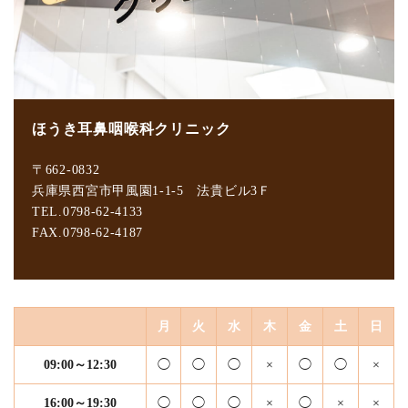
ほうき耳鼻咽喉科クリニック
〒662-0832
兵庫県西宮市甲風園1-1-5 法貴ビル3Ｆ
TEL.0798-62-4133
FAX.0798-62-4187
月
火
水
木
金
土
日
09:00～12:30
◯
◯
◯
×
◯
◯
×
16:00～19:30
◯
◯
◯
×
◯
×
×