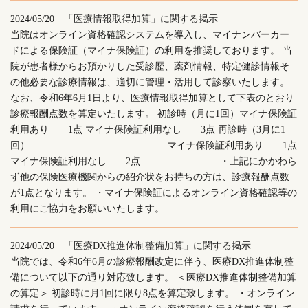
2024/05/20
「医療情報取得加算」に関する掲示
当院はオンライン資格確認システムを導入し、マイナンバーカー
ドによる保険証（マイナ保険証）の利用を推奨しております。 当
院が患者様からお預かりした受診歴、薬剤情報、特定健診情報そ
の他必要な診療情報は、適切に管理・活用して診察いたします。
なお、令和6年6月1日より、医療情報取得加算として下表のとおり
診療報酬点数を算定いたします。 初診時（月に1回）マイナ保険証
利用あり 1点 マイナ保険証利用なし 3点 再診時（3月に1
回） マイナ保険証利用あり 1点
マイナ保険証利用なし 2点 ・上記にかかわら
ず他の保険医療機関からの紹介状をお持ちの方は、診療報酬点数
が1点となります。 ・マイナ保険証によるオンライン資格確認等の
利用にご協力をお願いいたします。
2024/05/20
「医療DX推進体制整備加算」に関する掲示
当院では、令和6年6月の診療報酬改定に伴う、医療DX推進体制整
備について以下の通り対応致します。 ＜医療DX推進体制整備加算
の算定＞ 初診時に月1回に限り8点を算定致します。 ・オンライン