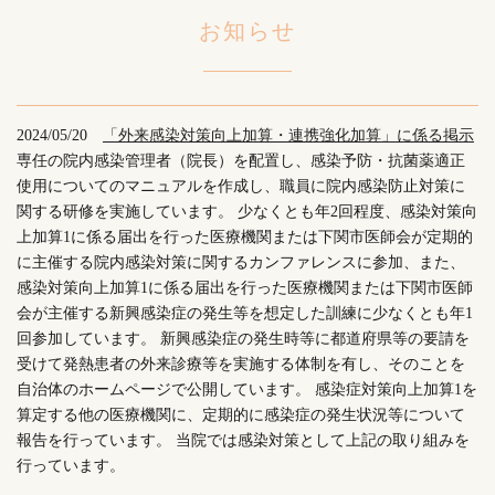
お知らせ
2024/05/20
「外来感染対策向上加算・連携強化加算」に係る掲示
専任の院内感染管理者（院長）を配置し、感染予防・抗菌薬適正
使用についてのマニュアルを作成し、職員に院内感染防止対策に
関する研修を実施しています。 少なくとも年2回程度、感染対策向
上加算1に係る届出を行った医療機関または下関市医師会が定期的
に主催する院内感染対策に関するカンファレンスに参加、また、
感染対策向上加算1に係る届出を行った医療機関または下関市医師
会が主催する新興感染症の発生等を想定した訓練に少なくとも年1
回参加しています。 新興感染症の発生時等に都道府県等の要請を
受けて発熱患者の外来診療等を実施する体制を有し、そのことを
自治体のホームページで公開しています。 感染症対策向上加算1を
算定する他の医療機関に、定期的に感染症の発生状況等について
報告を行っています。 当院では感染対策として上記の取り組みを
行っています。